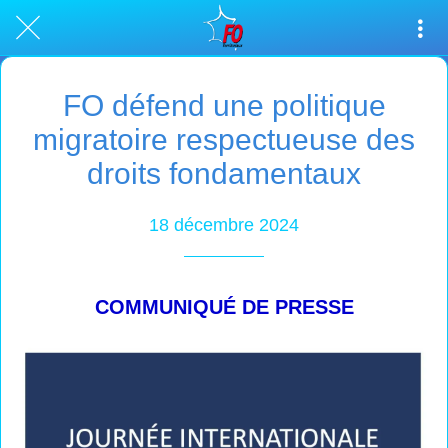
FO défend une politique
migratoire respectueuse des
droits fondamentaux
18 décembre 2024
COMMUNIQUÉ DE PRESSE