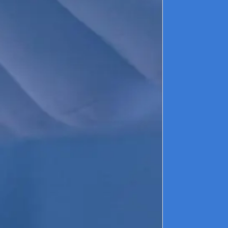
POININ G
Picard
GAUDEFR