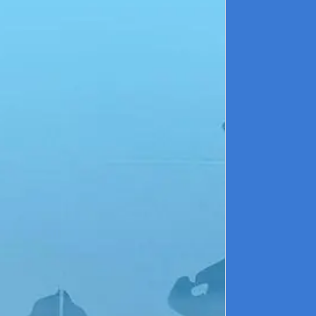
Champ
Arden
TRETHAU 