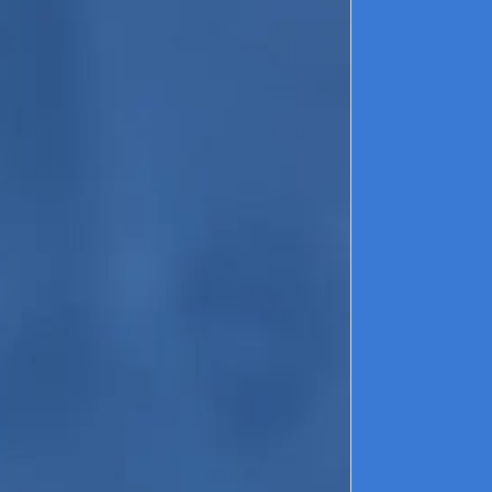
Région
MICHEL J