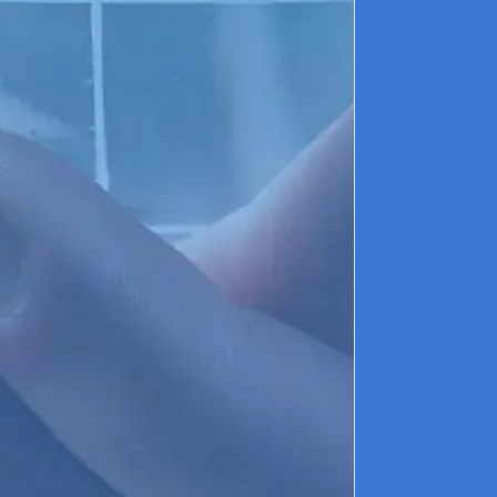
Midi P
REFUTIN 
Océan 