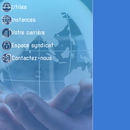
F
Utiles
l
Instances
P
Votre carrière
Espace syndicat
Contactez-nous