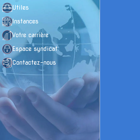
Utiles
l
Instances
é
Votre carrière
Espace syndicat
Contactez-nous