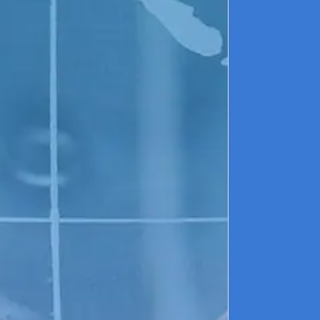
D
C
(
P
l
d
d
b
D
g
P