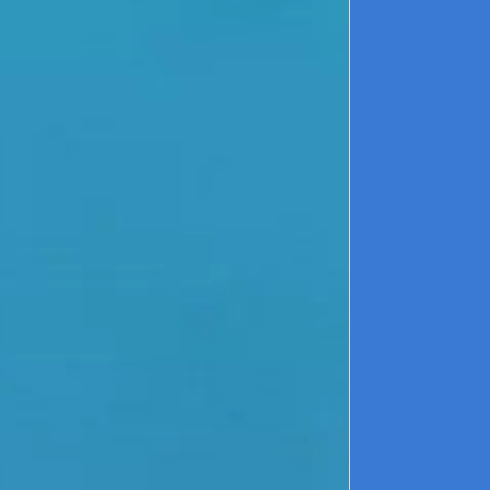
c
C
c
p
p
L
r
p
C
d