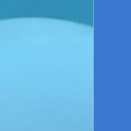
9
d
v
m
u
u
3
s
e
1
c
s