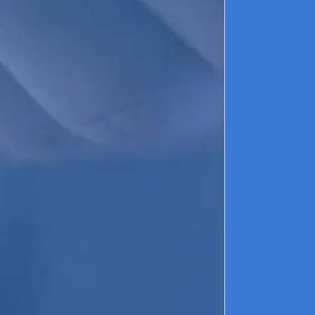
p
a
e
l
r
s