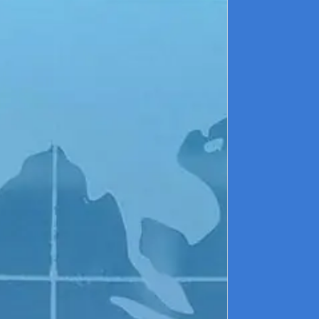
c
d
l
d
g
r
g
m
P
E
e