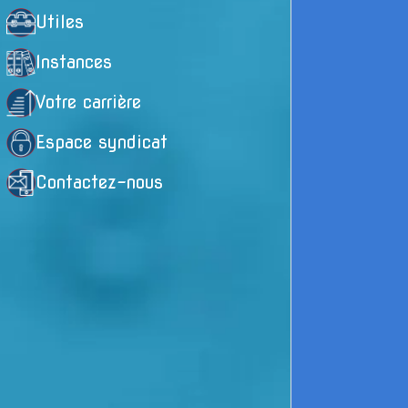
Utiles
c
Instances
s
m
Votre carrière
d
Espace syndicat
d
Contactez-nous
p
C
q
E
d
n