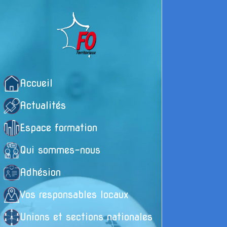
Accueil
Actualités
Espace formation
Qui sommes-nous
Adhésion
Vos responsables locaux
R
Unions et sections nationales
b