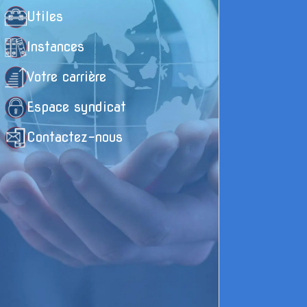
l
Utiles
Instances
R
Votre carrière
I
Espace syndicat
Contactez-nous