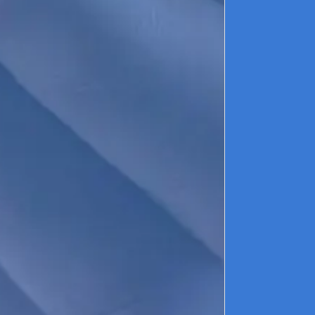
L
c
e
A
L
p
L