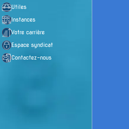
Utiles
A
Instances
j
s
Votre carrière
r
Espace syndicat
m
Contactez-nous
é
p
Un
L
p
é