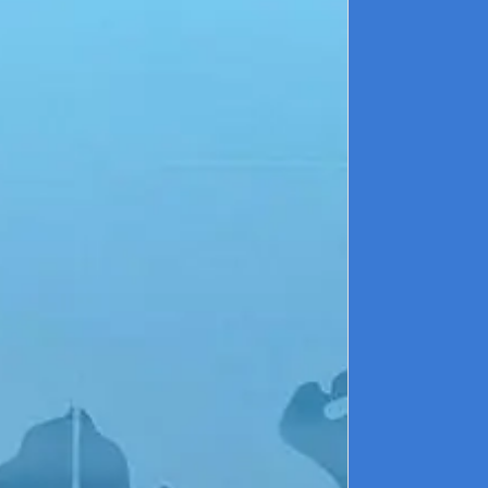
e
p
m
Q
S
l
2
f