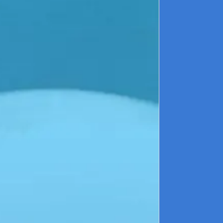
d
f
p
U
m
d
3
a
s
m
5