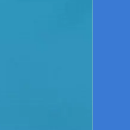
l
v
p
P
P
q
s
p
f
Le
F