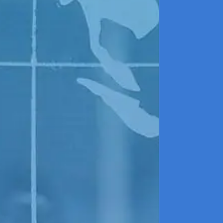
L
d
s
Q
L
d