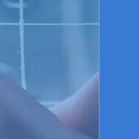
o
p
L
l
R
f
E