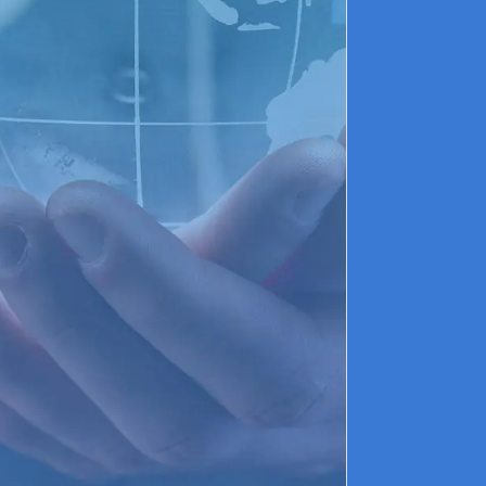
l
d
P
c
a
d
c
a
E
p
l