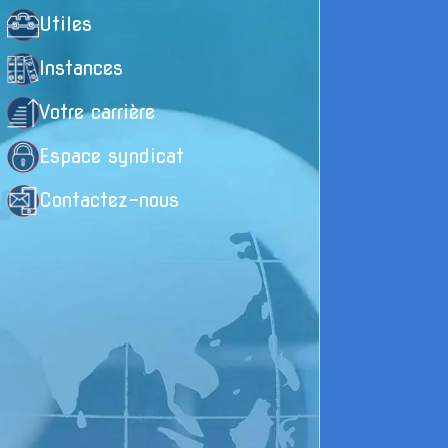
Utiles
s
Instances
L
Votre carrière
l
Espace syndicat
d
Contactez-nous
E
a