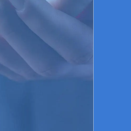
C
c
o
r
e
L
d
R
n
L
d