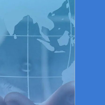
C
r
c
p
l
v
E
a
é
a
d