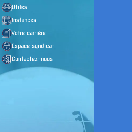
Utiles
Instances
L
Votre carrière
c
Espace syndicat
s
Contactez-nous
P
s
s
m
e
R