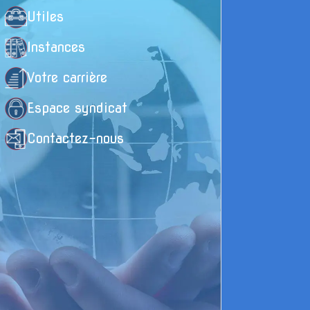
Utiles
A
Instances
d
Votre carrière
b
Espace syndicat
e
e
Contactez-nous
L
p
e
m
e