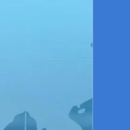
l
e
A
r
n
C
l
a
c
Q