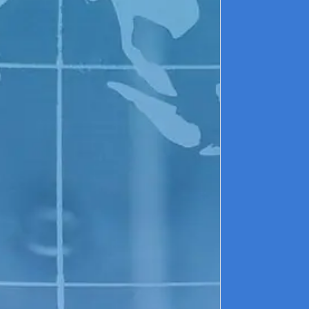
A
C
c
L
L
r
d
o
é