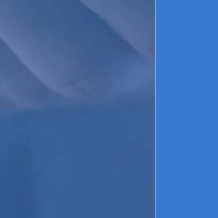
c
L
L
g
f
c
d
C