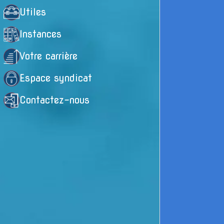
Utiles
E
Instances
p
Votre carrière
Espace syndicat
Contactez-nous
L
p
d
c
c
L