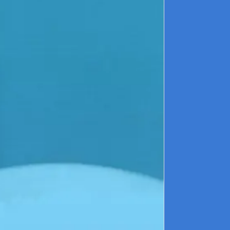
t
l
P
d
p
L
c
c
c
d
U