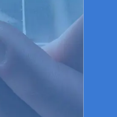
L
c
2
L
d
I
c
s
t