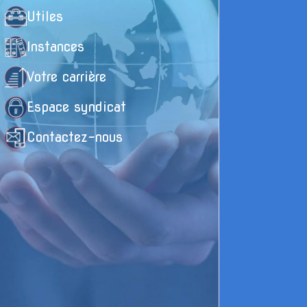
R
Utiles
s
Instances
C
Votre carrière
D
Espace syndicat
(
Contactez-nous
:
à
