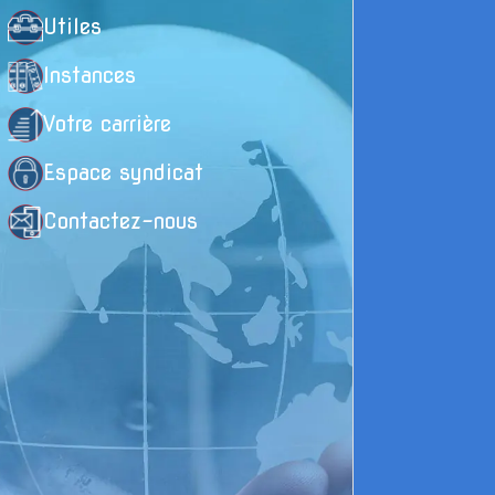
de
Utiles
Me
de
Instances
de
Votre carrière
Ra
l’
Espace syndicat
Ad
Contactez-nous
de
ad
En
cr
ch
re
En
qu
Cé