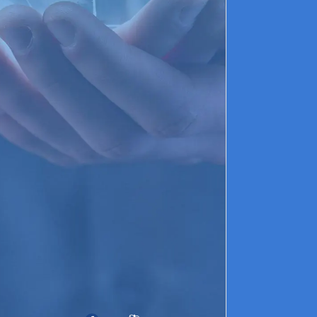
Di
d’
sa
De
pr
pe
fo
Co
co
fi
qu
De
pu
L’
To