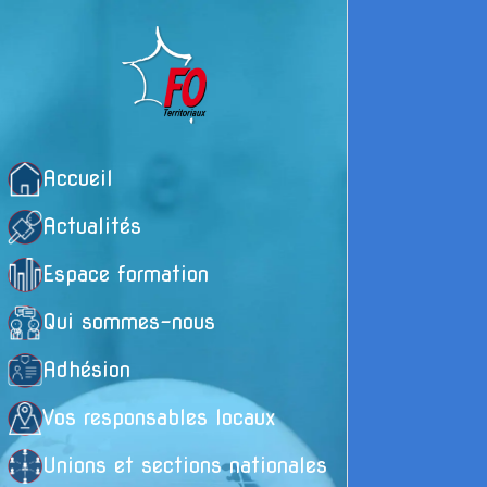
Accueil
Actualités
Espace formation
Qui sommes-nous
Adhésion
Vos responsables locaux
Vo
te
Unions et sections nationales