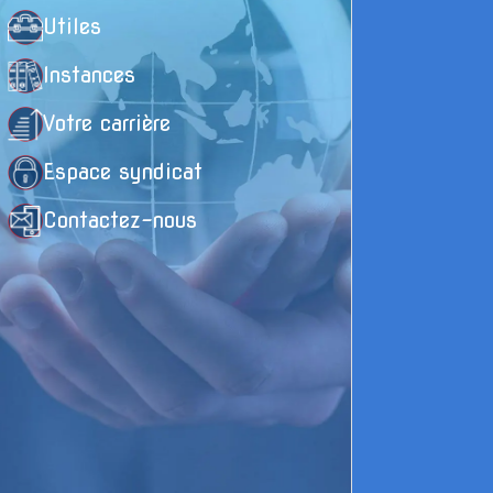
Le
Utiles
sa
De
Instances
d'
li
Votre carrière
Espace syndicat
Contactez-nous
Un
ap
co
re
Do
dé