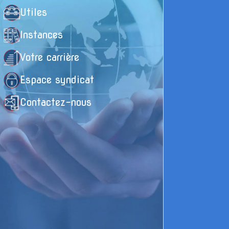
Ap
Utiles
d'
Ce
Instances
et
h
Votre carrière
Ce
Espace syndicat
l'
de
Contactez-nous
tr
mu
an
Au
L