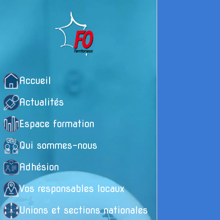
Accueil
Actualités
Espace formation
Qui sommes-nous
Adhésion
L
Vos responsables locaux
d
pu
Unions et sections nationales