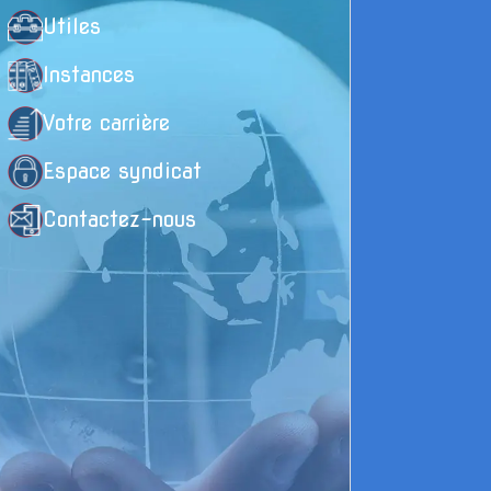
Utiles
La
Instances
La
du
Votre carrière
Espace syndicat
E
Contactez-nous
La
La
dé
La
E
d