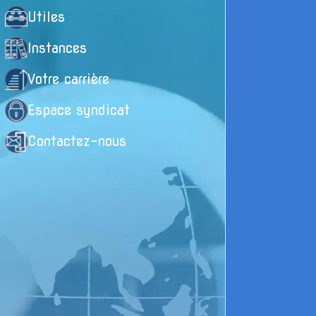
Utiles
d
Instances
V
Votre carrière
l
Espace syndicat
Contactez-nous
E
I