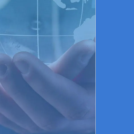
p
J
L
p
c
V
p