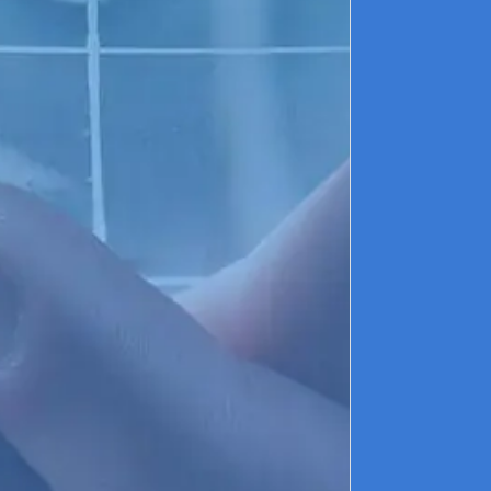
av
En
ou
►
ét
se
Pa
►
de
éd
Pa
dé
te
Pa
le
éq