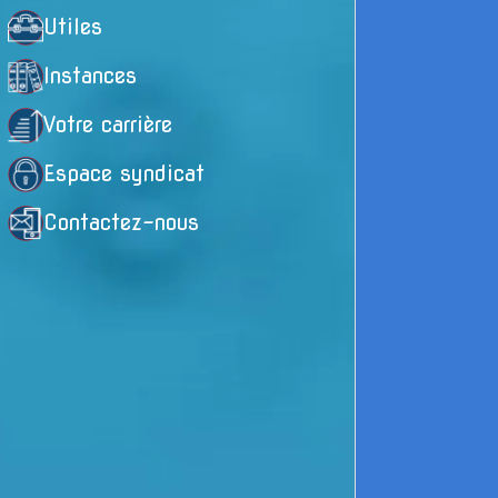
Utiles
Instances
Votre carrière
Espace syndicat
Contactez-nous
La
pr
►
et
lo