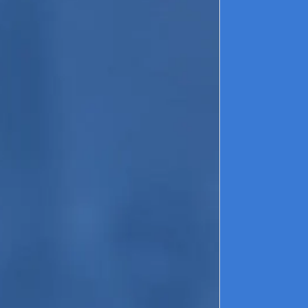
►
do
l'
ba
Pa
pe
►
►
pa
Pa
re
mé
le
la
be
l'