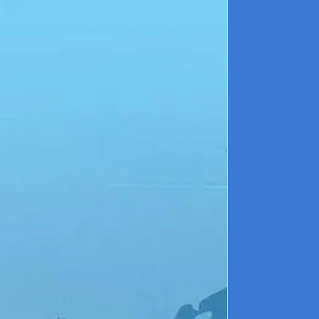
►
as
Ai
ré
d'
re
de
►
il
ai
ou
et
►
ét
►
po