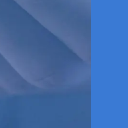
de
Qu
et
Di
►
co
pa
de
le
l'
d'
►
qu
ou
qu
ca
Pa