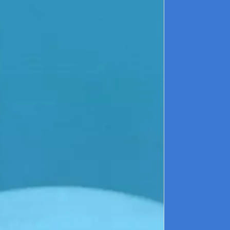
pé
cl
En
re
lo
►
fa
En
au
de
fo
à 
Pa
pe
►
fe
qu