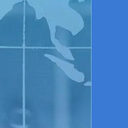
or
►
de
se
av
Il
6 
►
co
né
so
►
pu
ma
►
de
pe