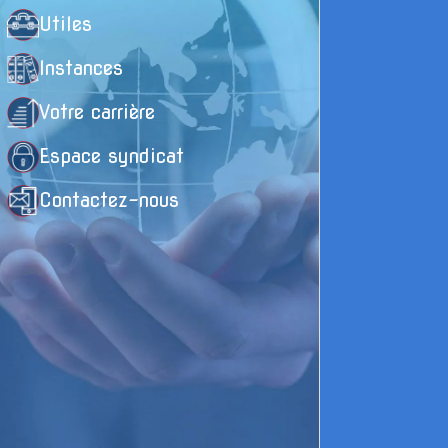
t
Utiles
p
Instances
F
Votre carrière
d
d
Espace syndicat
Contactez-nous
L
a