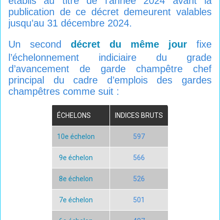
établis au titre de l’année 2024 avant la
publication de ce décret demeurent valables
jusqu’au 31 décembre 2024.
Un second
décret du même jour
fixe
l’échelonnement indiciaire du grade
d’avancement de garde champêtre chef
principal du cadre d’emplois des gardes
champêtres comme suit :
ÉCHELONS
INDICES BRUTS
10e échelon
597
9e échelon
566
8e échelon
526
7e échelon
501