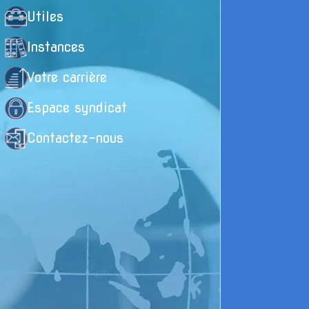
de
Utiles
No
For
Instances
To
Votre carrière
L’
dé
le
Espace syndicat
So
Contactez-nous
El
br
fu
C’
la 
de