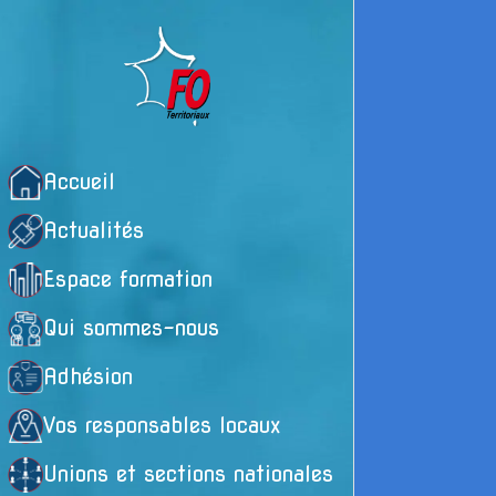
Accueil
Actualités
Espace formation
Qui sommes-nous
Adhésion
20
Vos responsables locaux
fr
Unions et sections nationales
En