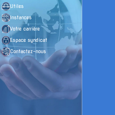
-
Utiles
-
Instances
Votre carrière
-
Espace syndicat
-
Contactez-nous
-