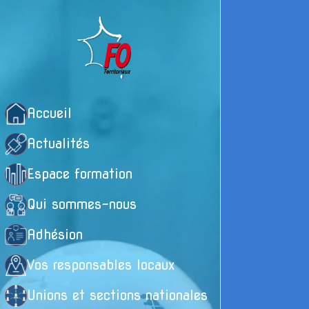
Accueil
Actualités
Espace formation
Qui sommes-nous
Adhésion
Il
Vos responsables locaux
ju
Unions et sections nationales
cy