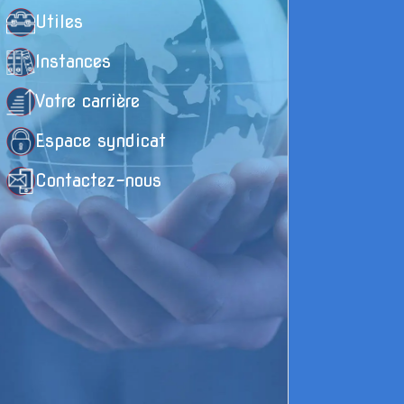
de
Utiles
A 
Instances
ta
pe
Votre carrière
qu
ma
Espace syndicat
Contactez-nous