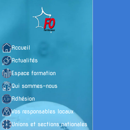
Accueil
Actualités
Espace formation
Qui sommes-nous
Adhésion
La
Vos responsables locaux
le
Unions et sections nationales
Le