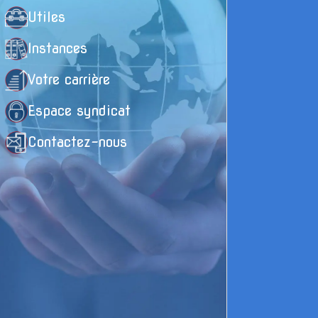
Utiles
d
te
Instances
la
la
Votre carrière
Ce
ce
Espace syndicat
au
d’
Contactez-nous
Te
et