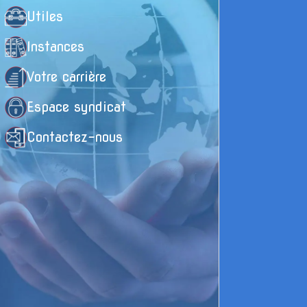
t
Utiles
p
Instances
e
Votre carrière
L
Espace syndicat
o
Contactez-nous
f
l
p
P
t
c