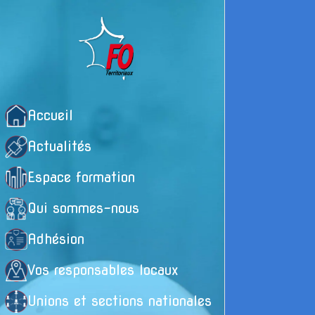
Accueil
Actualités
Espace formation
Qui sommes-nous
Adhésion
é
Vos responsables locaux
d
Unions et sections nationales