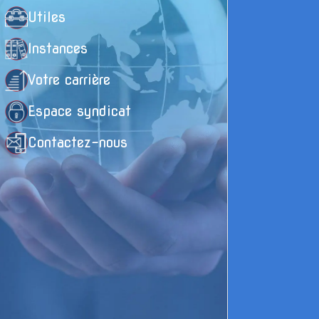
Utiles
Instances
Votre carrière
Espace syndicat
Contactez-nous
Te