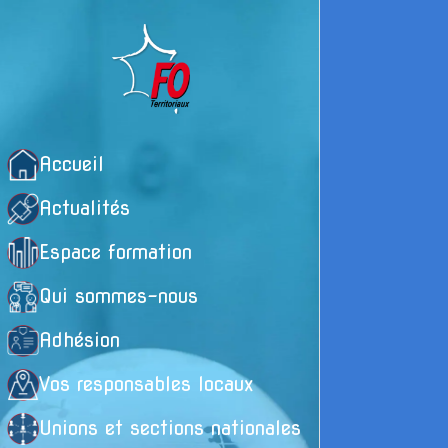
Accueil
Actualités
Espace formation
Qui sommes-nous
Adhésion
L’
Vos responsables locaux
l’
Unions et sections nationales
Le