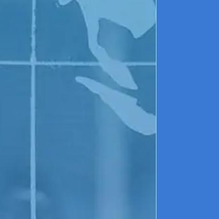
l
P
d
d
a
a
p
E
é
r
r