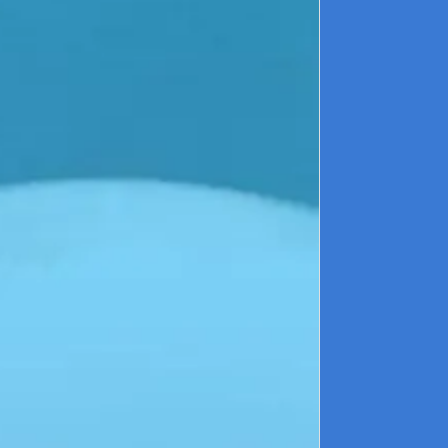
a
r
s
L
f
m
d
s
L
r
l