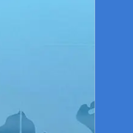
s
p
i
m
p
d
é
l
s
e
c
d