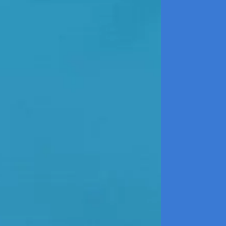
s
l
l
s
l
é
R
p
L
d