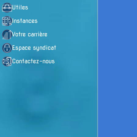
Utiles
E
Instances
p
Votre carrière
t
Espace syndicat
d
Contactez-nous
R
d
q
e
p
a
s