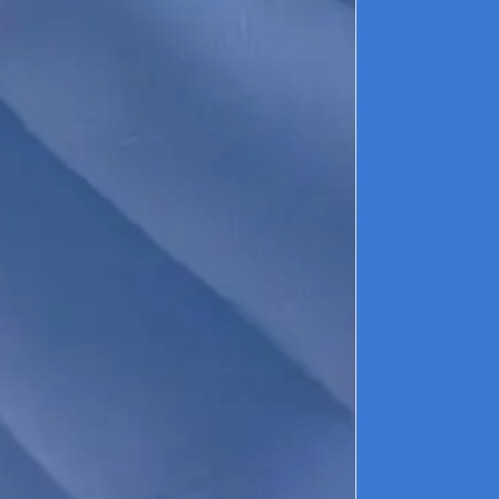
d
d
b
é
N
L
u
o
i
c
m