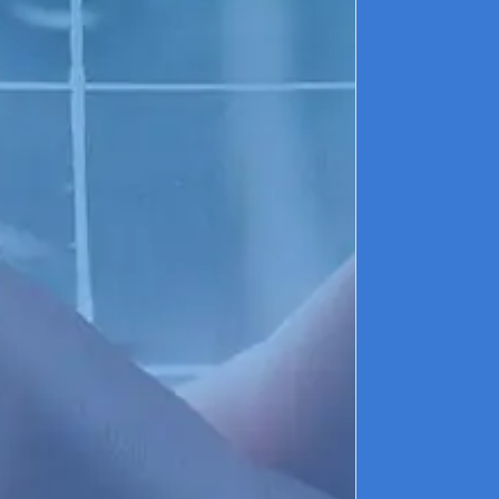
e
d
e
l
b
C
i
(
i
m
P