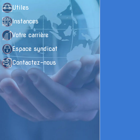
Utiles
E
Instances
g
Votre carrière
v
Espace syndicat
e
l
Contactez-nous
P

c
l