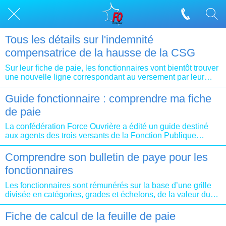
Tous les détails sur l'indemnité
compensatrice de la hausse de la CSG
Sur leur fiche de paie, les fonctionnaires vont bientôt trouver
une nouvelle ligne correspondant au versement par leur
employeur de l'indemnité compensatrice de la hausse de la
contribution sociale généralisée (CSG). Qui précisément a
Guide fonctionnaire : comprendre ma fiche
droit à cette prime mensuelle et comment est-elle calculée ?
de paie
Les administrations de l'Etat répondent à ces questions
dans une circulaire interministérielle.
La confédération Force Ouvrière a édité un guide destiné
aux agents des trois versants de la Fonction Publique
intitulé « Fonctionnaire, comprendre ma fiche de paie »
ayant pour objet de synthétiser les principales composantes
Comprendre son bulletin de paye pour les
de la fiche de paie et accessible en cliquant ICI
fonctionnaires
Les fonctionnaires sont rémunérés sur la base d’une grille
divisée en catégories, grades et échelons, de la valeur du
point d’indice fonction publique et sur le principe du
déroulement de carrière.
Fiche de calcul de la feuille de paie