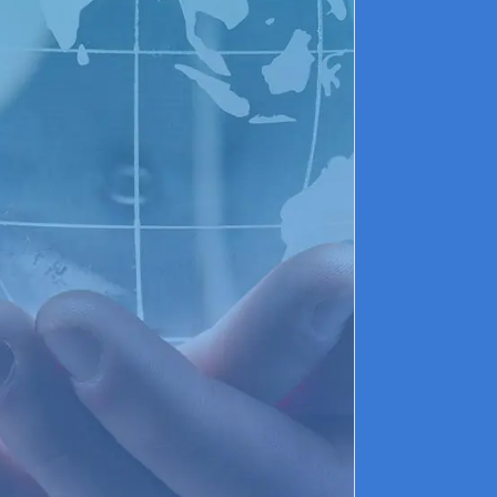
Du nou
promot
dans l
techni
supéri
Exam