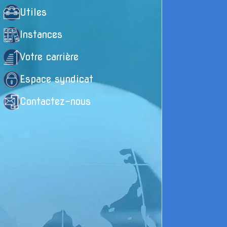
Utiles
Prése
Instances
Votre carrière
La filière
Espace syndicat
missions s
Contactez-nous
Prépar
concou
extern
en che